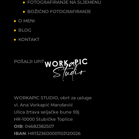
FOTOGRAFIRANJE NA SLJEMENU
BOŽIĆNO FOTOGRAFIRANJE
O MENI
BLOG
KONTAKT
POŠALJI UPIT
WORKAPIC STUDIO, obrt za usluge
vl. Ana Vorkapić Marošević
Ulica žrtava seljačke bune 59j
HR-10000 Stubičke Toplice
OIB
: 04682382507
IBAN
: HR1323600001103120026