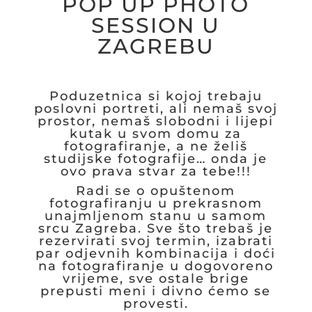
POP UP PHOTO
SESSION U
ZAGREBU
Poduzetnica si kojoj trebaju
poslovni portreti, ali nemaš svoj
prostor, nemaš slobodni i lijepi
kutak u svom domu za
fotografiranje, a ne želiš
studijske fotografije… onda je
ovo prava stvar za tebe!!!
Radi se o opuštenom
fotografiranju u prekrasnom
unajmljenom stanu u samom
srcu Zagreba. Sve što trebaš je
rezervirati svoj termin, izabrati
par odjevnih kombinacija i doći
na fotografiranje u dogovoreno
vrijeme, sve ostale brige
prepusti meni i divno ćemo se
provesti.