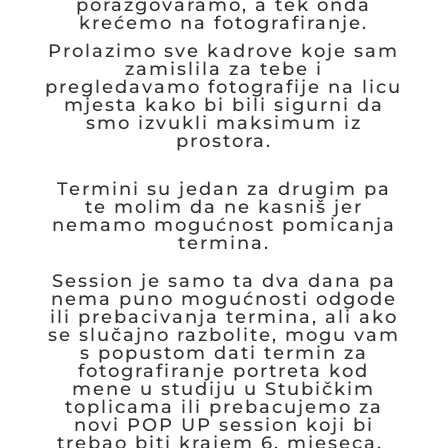
porazgovaramo, a tek onda
krećemo na fotografiranje.
Prolazimo sve kadrove koje sam
zamislila za tebe i
pregledavamo fotografije na licu
mjesta kako bi bili sigurni da
smo izvukli maksimum iz
prostora.
Termini su jedan za drugim pa
te molim da ne kasniš jer
nemamo mogućnost pomicanja
termina.
Session je samo ta dva dana pa
nema puno mogućnosti odgode
ili prebacivanja termina, ali ako
se slučajno razbolite, mogu vam
s popustom dati termin za
fotografiranje portreta kod
mene u studiju u Stubičkim
toplicama ili prebacujemo za
novi POP UP session koji bi
trebao biti krajem 6. mjeseca.