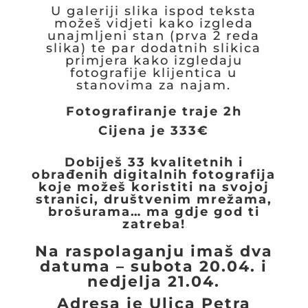
U galeriji slika ispod teksta
možeš vidjeti kako izgleda
unajmljeni stan (prva 2 reda
slika) te par dodatnih slikica
primjera kako izgledaju
fotografije klijentica u
stanovima za najam.
Fotografiranje traje 2h
Cijena je 333€
Dobiješ 33 kvalitetnih i
obrađenih digitalnih fotografija
koje možeš koristiti na svojoj
stranici, društvenim mrežama,
brošurama… ma gdje god ti
zatreba!
Na raspolaganju imaš dva
datuma – subota 20.04. i
nedjelja 21.04.
Adresa je
Ulica Petra