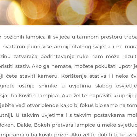
ih božićnih lampica ili svijeća u tamnom prostoru tre
in hvatamo puno više ambijentalnog svijetla i ne mo
brzinu zatvarača podrhtavanje ruke nam može rezulti
istiti stativ. Ako ga nemate, možete pokušati upotrije
i ćete staviti kameru. Korištenje stativa ili neke čv
ete oštrije snimke u uvjetima slabog osvjetlje
aj bajkovitih lampica. Ako želite napraviti krupniji 
jebite veći otvor blende kako bi fokus bio samo na tom
mutniji. U takvim uvjetima i s takvim postavkama mo
Bokeh. Dakle, Bokeh pretvara lampice u meke svjetlu
mpicama u bajkoviti prizor. Ako želite dobiti te kružiće