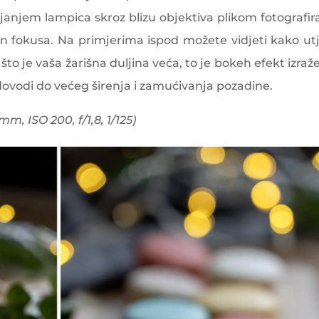
janjem lampica skroz blizu objektiva plikom fotografir
van fokusa. Na primjerima ispod možete vidjeti kako ut
što je vaša žarišna duljina veća, to je bokeh efekt izražen
dovodi do većeg širenja i zamućivanja pozadine.
m, ISO 200, f/1,8, 1/125)