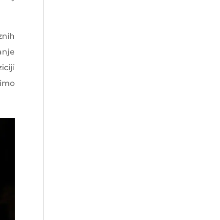
znih
anje
ciji
timo