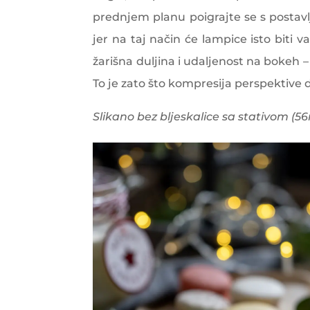
prednjem planu poigrajte se s postavl
jer na taj način će lampice isto biti 
žarišna duljina i udaljenost na bokeh – 
To je zato što kompresija perspektive 
Slikano bez bljeskalice sa stativom (56m