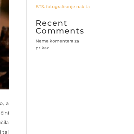
BTS: fotografiranje nakita
Recent
Comments
Nema komentara za
prikaz.
o, a
čini
čila
 taj