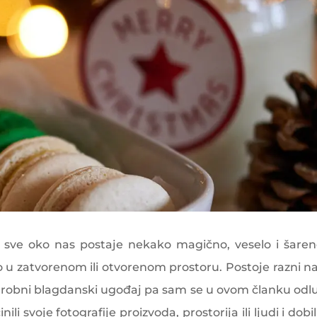
sve oko nas postaje nekako magično, veselo i šaren
 u zatvorenom ili otvorenom prostoru. Postoje razni na
j čarobni blagdanski ugođaj pa sam se u ovom članku odlu
i svoje fotografije proizvoda, prostorija ili ljudi i dobili