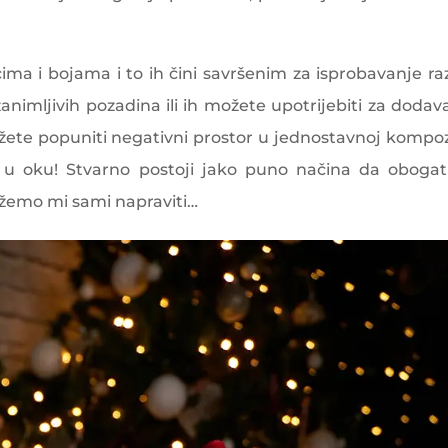
ima i bojama i to ih čini savršenim za isprobavanje ra
animljivih pozadina ili ih možete upotrijebiti za dodav
te popuniti negativni prostor u jednostavnoj kompozi
 i u oku! Stvarno postoji jako puno načina da oboga
ožemo mi sami napraviti…