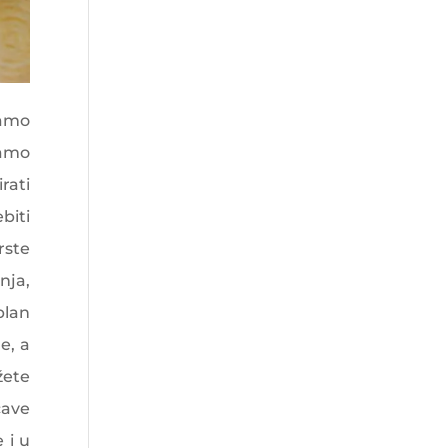
bamo
ramo
rati
biti
rste
nja,
plan
e, a
žete
cave
 i u