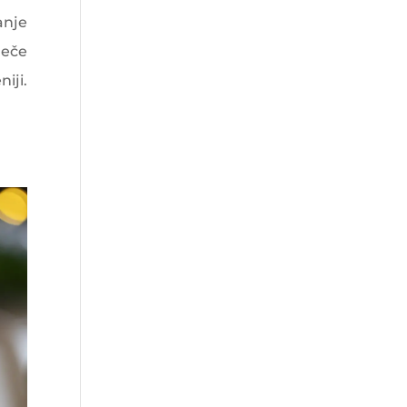
anje
ječe
iji.