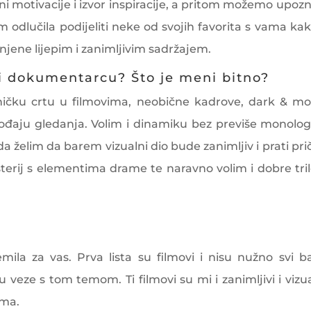
motivacije i izvor inspiracije, a pritom možemo upozna
m odlučila podijeliti neke od svojih favorita s vama kak
unjene lijepim i zanimljivim sadržajem.
 ili dokumentarcu? Što je meni bitno?
čku crtu u filmovima, neobične kadrove, dark & m
ođaju gledanja. Volim i dinamiku bez previše monolog
 želim da barem vizualni dio bude zanimljiv i prati prič
sterij s elementima drame te naravno volim i dobre tril
ila za vas. Prva lista su filmovi i nisu nužno svi b
ju veze s tom temom. Ti filmovi su mi i zanimljivi i vizu
lma.