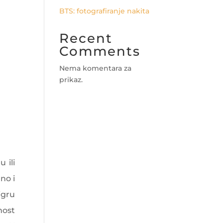
BTS: fotografiranje nakita
Recent
Comments
Nema komentara za
prikaz.
 ili
no i
igru
nost