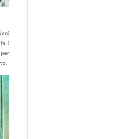
đeni
fa i
uper
to.