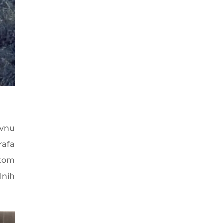
avnu
rafa
 tom
lnih