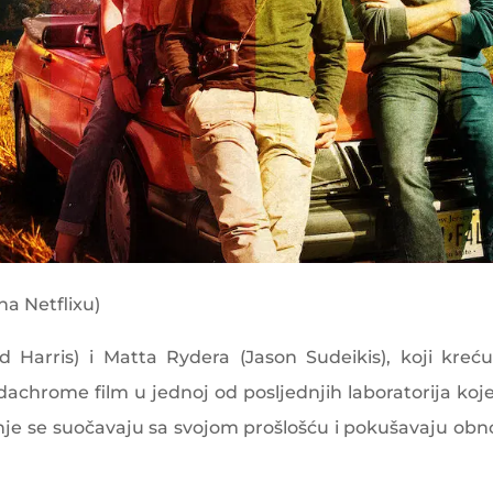
a Netflixu)
d Harris) i Matta Rydera (Jason Sudeikis), koji kreć
odachrome film u jednoj od posljednjih laboratorija koje
nje se suočavaju sa svojom prošlošću i pokušavaju obno