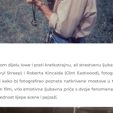
om dijelu Iowe i prati kratkotrajnu, ali strastvenu ljub
l Streep) i Roberta Kincaida (Clint Eastwood), fotog
ti kako bi fotografirao poznate natkrivene mostove u
n film, vrlo emotivna ljubavna priča s dvoje fenomena
ednost lijepe scene i pejzaži.