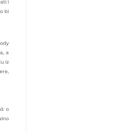
ti i
o bi
oody
a, a
u iz
ere,
aš o
alno