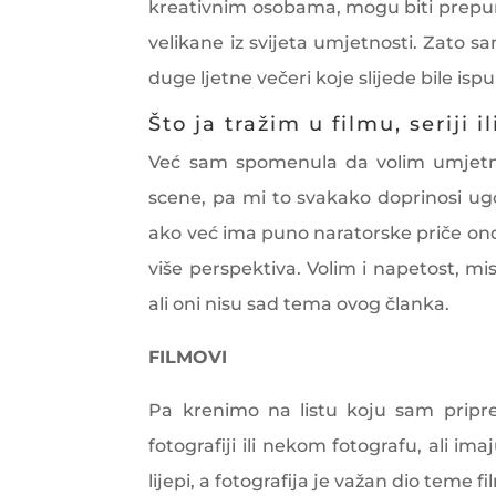
kreativnim osobama, mogu biti prepuni 
velikane iz svijeta umjetnosti. Zato sa
duge ljetne večeri koje slijede bile isp
Što ja tražim u filmu, seriji
Već sam spomenula da volim umjetni
scene, pa mi to svakako doprinosi ug
ako već ima puno naratorske priče onda
više perspektiva. Volim i napetost, mi
ali oni nisu sad tema ovog članka.
FILMOVI
Pa krenimo na listu koju sam priprem
fotografiji ili nekom fotografu, ali ima
lijepi, a fotografija je važan dio teme fi