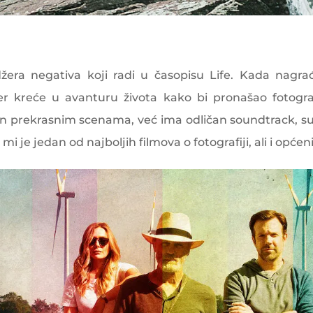
era negativa koji radi u časopisu Life. Kada nagra
er kreće u avanturu života kako bi pronašao fotogra
jen prekrasnim scenama, već ima odličan soundtrack, s
i je jedan od najboljih filmova o fotografiji, ali i općeni