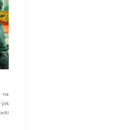
u na
 još
viti